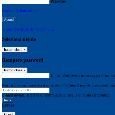
Password
Password dimenticata?
-
Entra con SPID
Entra con CIE
Seleziona utente
button close
×
Recupero password
button close
×
E-mail
Verrà inviato un messaggio all'indirizz
Non hai una e-mail associata al nome utente? Effettua il reset della password tram
E-mail inviata, si prega di controllare la casella di posta elettronica!
Errore
Chiudi