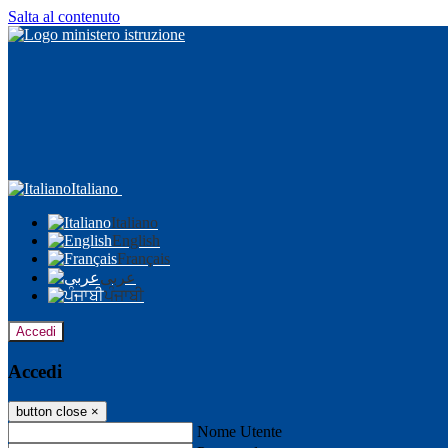
Salta al contenuto
Italiano
Italiano
English
Français
عربى
ਪੰਜਾਬੀ
Accedi
Accedi
button close
×
Nome Utente