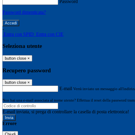
Password
Password dimenticata?
-
Entra con SPID
Entra con CIE
Seleziona utente
button close
×
Recupero password
button close
×
E-mail
Verrà inviato un messaggio all'indirizz
Non hai una e-mail associata al nome utente? Effettua il reset della password tram
E-mail inviata, si prega di controllare la casella di posta elettronica!
Errore
Chiudi