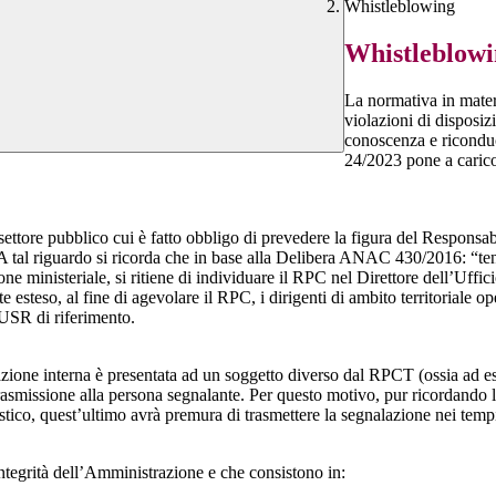
Whistleblowing
Whistleblow
La normativa in mater
violazioni di disposiz
conoscenza e riconduc
24/2023 pone a carico 
 settore pubblico cui è fatto obbligo di prevedere la figura del Respon
 A tal riguardo si ricorda che in base alla Delibera ANAC 430/2016: “tenu
ne ministeriale, si ritiene di individuare il RPC nel Direttore dell’Uffici
 esteso, al fine di agevolare il RPC, i dirigenti di ambito territoriale o
’USR di riferimento.
azione interna è presentata ad un soggetto diverso dal RPCT (ossia ad ese
trasmissione alla persona segnalante. Per questo motivo, pur ricordand
lastico, quest’ultimo avrà premura di trasmettere la segnalazione nei tem
ntegrità dell’Amministrazione e che consistono in: