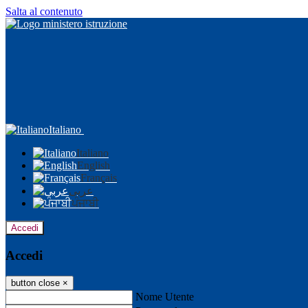
Salta al contenuto
Italiano
Italiano
English
Français
عربى
ਪੰਜਾਬੀ
Accedi
Accedi
button close
×
Nome Utente