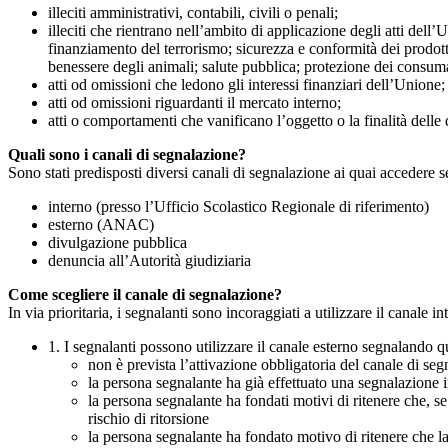
illeciti amministrativi, contabili, civili o penali;
illeciti che rientrano nell’ambito di applicazione degli atti dell’
finanziamento del terrorismo; sicurezza e conformità dei prodotti
benessere degli animali; salute pubblica; protezione dei consumato
atti od omissioni che ledono gli interessi finanziari dell’Unione;
atti od omissioni riguardanti il mercato interno;
atti o comportamenti che vanificano l’oggetto o la finalità delle d
Quali sono i canali di segnalazione?
Sono stati predisposti diversi canali di segnalazione ai quai accedere 
interno (presso l’Ufficio Scolastico Regionale di riferimento)
esterno (ANAC)
divulgazione pubblica
denuncia all’Autorità giudiziaria
Come scegliere il canale di segnalazione?
In via prioritaria, i segnalanti sono incoraggiati a utilizzare il canale
1. I segnalanti possono utilizzare il canale esterno segnaland
non è prevista l’attivazione obbligatoria del canale di se
la persona segnalante ha già effettuato una segnalazione i
la persona segnalante ha fondati motivi di ritenere che, s
rischio di ritorsione
la persona segnalante ha fondato motivo di ritenere che la