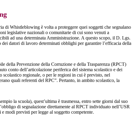
ing
ia di Whistleblowing è volta a proteggere quei soggetti che segnalano
ioni legislative nazionali o comunitarie di cui sono venuti a
ibili ad una determinata Amministrazione. A questo scopo, il D. Lgs.
dei datori di lavoro determinati obblighi per garantire l’efficacia della
sabile della Prevenzione della Corruzione e della Trasparenza (RPCT)
to conto dell’articolazione periferica del sistema scolastico e dei
o scolastico regionale, o per le regioni in cui è previsto, nel
perano quali referenti del RPC”. Pertanto, in ambito scolastico, la
mpio la scuola), quest’ultima è trasmessa, entro sette giorni dal suo
o l’obbligo di segnalazione direttamente al RPCT individuato nell’USR
pi e modi previsti per legge al soggetto competente.