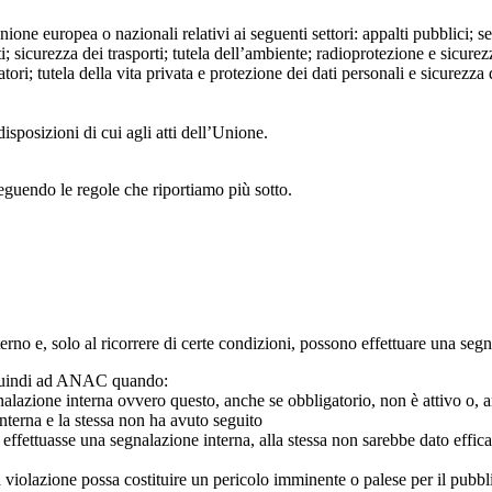
Unione europea o nazionali relativi ai seguenti settori: appalti pubblici; s
; sicurezza dei trasporti; tutela dell’ambiente; radioprotezione e sicurez
ri; tutela della vita privata e protezione dei dati personali e sicurezza de
isposizioni di cui agli atti dell’Unione.
seguendo le regole che riportiamo più sotto.
 interno e, solo al ricorrere di certe condizioni, possono effettuare una s
o quindi ad ANAC quando:
gnalazione interna ovvero questo, anche se obbligatorio, non è attivo o, 
nterna e la stessa non ha avuto seguito
e effettuasse una segnalazione interna, alla stessa non sarebbe dato eff
 violazione possa costituire un pericolo imminente o palese per il pubbl