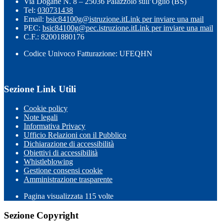
Via Dogane N. 8 – 25036 Palazzolo sull’Oglio (BS)
Tel:
030731438
Email:
bsic84100g@istruzione.it
Link per inviare una mail
PEC:
bsic84100g@pec.istruzione.it
Link per inviare una mail
C.F.: 82001880176
Codice Univoco Fatturazione: UFEQHN
Sezione Link Utili
Cookie policy
Note legali
Informativa Privacy
Ufficio Relazioni con il Pubblico
Dichiarazione di accessibilità
Obiettivi di accessibilità
Whistleblowing
Gestione consensi cookie
Amministrazione trasparente
Pagina visualizzata
115
volte
Sezione Copyright