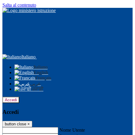
Salta al contenuto
Italiano
Italiano
English
Français
عربى
ਪੰਜਾਬੀ
Accedi
Accedi
button close
×
Nome Utente