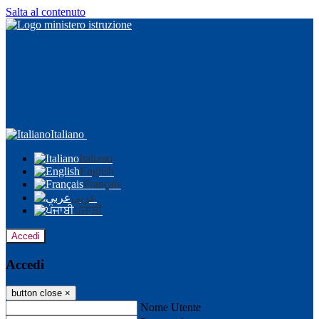
Salta al contenuto
Italiano
Italiano
English
Français
عربى
ਪੰਜਾਬੀ
Accedi
Accedi
button close
×
Nome Utente