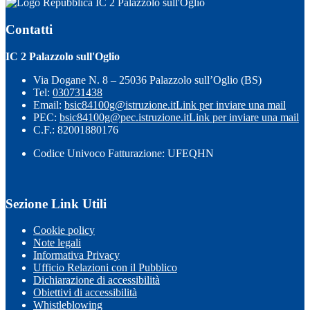
IC 2 Palazzolo sull'Oglio
Contatti
IC 2 Palazzolo sull'Oglio
Via Dogane N. 8 – 25036 Palazzolo sull’Oglio (BS)
Tel:
030731438
Email:
bsic84100g@istruzione.it
Link per inviare una mail
PEC:
bsic84100g@pec.istruzione.it
Link per inviare una mail
C.F.: 82001880176
Codice Univoco Fatturazione: UFEQHN
Sezione Link Utili
Cookie policy
Note legali
Informativa Privacy
Ufficio Relazioni con il Pubblico
Dichiarazione di accessibilità
Obiettivi di accessibilità
Whistleblowing