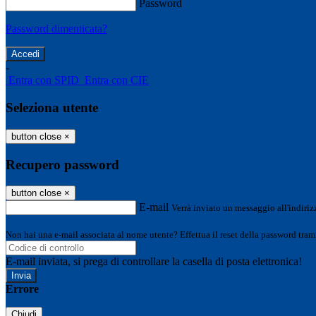
Password
Password dimenticata?
-
Entra con SPID
Entra con CIE
Seleziona utente
button close
×
Recupero password
button close
×
E-mail
Verrà inviato un messaggio all'indirizz
Non hai una e-mail associata al nome utente? Effettua il reset della password tram
E-mail inviata, si prega di controllare la casella di posta elettronica!
Errore
Chiudi