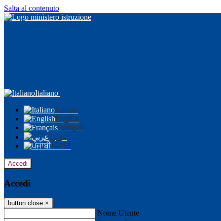
Salta al contenuto
Italiano
Italiano
English
Français
عربى
ਪੰਜਾਬੀ
Accedi
Accedi
button close
×
Nome Utente