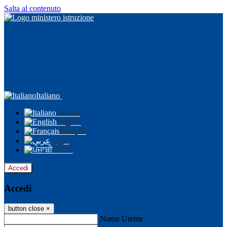
Salta al contenuto
Italiano
Italiano
English
Français
عربى
ਪੰਜਾਬੀ
Accedi
Accedi
button close
×
Nome Utente