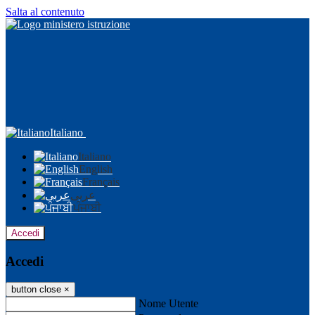
Salta al contenuto
Italiano
Italiano
English
Français
عربى
ਪੰਜਾਬੀ
Accedi
Accedi
button close
×
Nome Utente