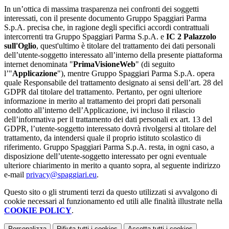
In un’ottica di massima trasparenza nei confronti dei soggetti
interessati, con il presente documento Gruppo Spaggiari Parma
S.p.A. precisa che, in ragione degli specifici accordi contrattuali
intercorrenti tra Gruppo Spaggiari Parma S.p.A. e
IC 2 Palazzolo
sull'Oglio
, quest'ultimo è titolare del trattamento dei dati personali
dell’utente-soggetto interessato all’interno della presente piattaforma
internet denominata "
PrimaVisioneWeb
" (di seguito
l’"
Applicazione
"), mentre Gruppo Spaggiari Parma S.p.A. opera
quale Responsabile del trattamento designato ai sensi dell’art. 28 del
GDPR dal titolare del trattamento. Pertanto, per ogni ulteriore
informazione in merito al trattamento dei propri dati personali
condotto all’interno dell’Applicazione, ivi incluso il rilascio
dell’informativa per il trattamento dei dati personali ex art. 13 del
GDPR, l’utente-soggetto interessato dovrà rivolgersi al titolare del
trattamento, da intendersi quale il proprio istituto scolastico di
riferimento. Gruppo Spaggiari Parma S.p.A. resta, in ogni caso, a
disposizione dell’utente-soggetto interessato per ogni eventuale
ulteriore chiarimento in merito a quanto sopra, al seguente indirizzo
e-mail
privacy@spaggiari.eu
.
Questo sito o gli strumenti terzi da questo utilizzati si avvalgono di
cookie necessari al funzionamento ed utili alle finalità illustrate nella
COOKIE POLICY
.
Personalizza
Rifiuta tutti
i cookies
Accetta tutti
i cookies