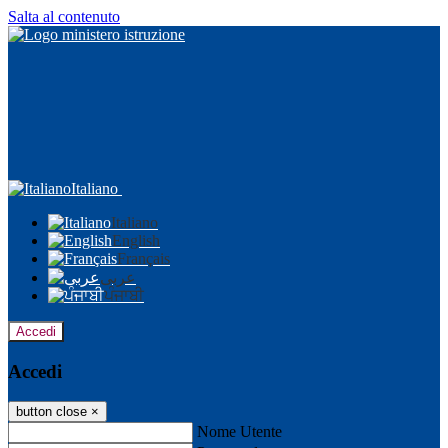
Salta al contenuto
Italiano
Italiano
English
Français
عربى
ਪੰਜਾਬੀ
Accedi
Accedi
button close
×
Nome Utente