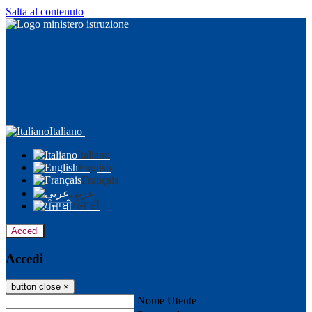
Salta al contenuto
Italiano
Italiano
English
Français
عربى
ਪੰਜਾਬੀ
Accedi
Accedi
button close
×
Nome Utente