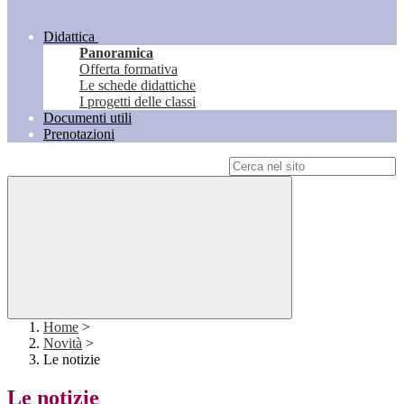
Didattica
Panoramica
Offerta formativa
Le schede didattiche
I progetti delle classi
Documenti utili
Prenotazioni
Campo di ricerca per le pagine del sito
Home
>
Novità
>
Le notizie
Le notizie