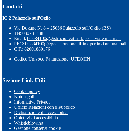
Contatti
IC 2 Palazzolo sull'Oglio
Via Dogane N. 8 – 25036 Palazzolo sull’Oglio (BS)
Tel:
030731438
Email:
bsic84100g@istruzione.it
Link per inviare una mail
PEC:
bsic84100g@pec.istruzione.it
Link per inviare una mail
C.F.: 82001880176
Codice Univoco Fatturazione: UFEQHN
Sezione Link Utili
Cookie policy
Note legali
Informativa Privacy
Ufficio Relazioni con il Pubblico
Dichiarazione di accessibilità
Obiettivi di accessibilità
Whistleblowing
Gestione consensi cookie