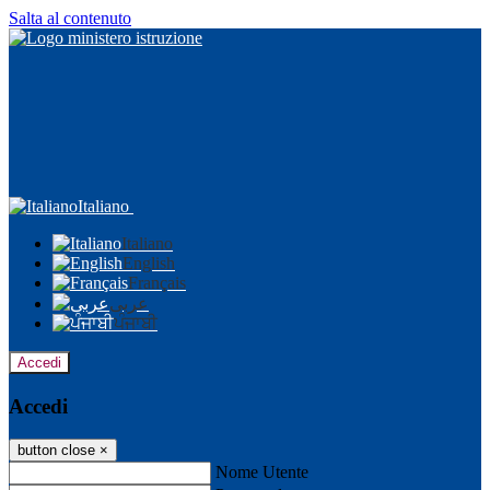
Salta al contenuto
Italiano
Italiano
English
Français
عربى
ਪੰਜਾਬੀ
Accedi
Accedi
button close
×
Nome Utente