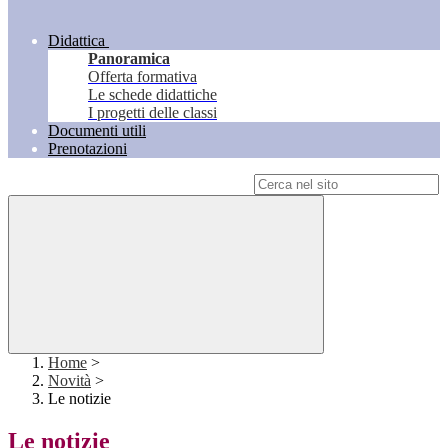
Didattica
Panoramica
Offerta formativa
Le schede didattiche
I progetti delle classi
Documenti utili
Prenotazioni
Campo di ricerca per le pagine del sito
Home
>
Novità
>
Le notizie
Le notizie