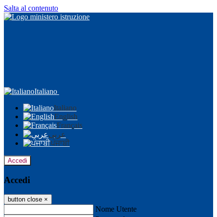
Salta al contenuto
Italiano
Italiano
English
Français
عربى
ਪੰਜਾਬੀ
Accedi
Accedi
button close
×
Nome Utente