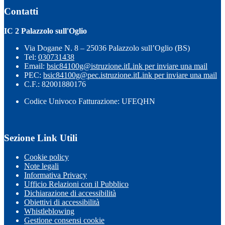
Contatti
IC 2 Palazzolo sull'Oglio
Via Dogane N. 8 – 25036 Palazzolo sull’Oglio (BS)
Tel:
030731438
Email:
bsic84100g@istruzione.it
Link per inviare una mail
PEC:
bsic84100g@pec.istruzione.it
Link per inviare una mail
C.F.: 82001880176
Codice Univoco Fatturazione: UFEQHN
Sezione Link Utili
Cookie policy
Note legali
Informativa Privacy
Ufficio Relazioni con il Pubblico
Dichiarazione di accessibilità
Obiettivi di accessibilità
Whistleblowing
Gestione consensi cookie