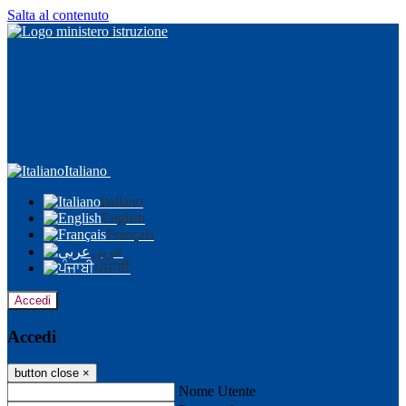
Salta al contenuto
Italiano
Italiano
English
Français
عربى
ਪੰਜਾਬੀ
Accedi
Accedi
button close
×
Nome Utente