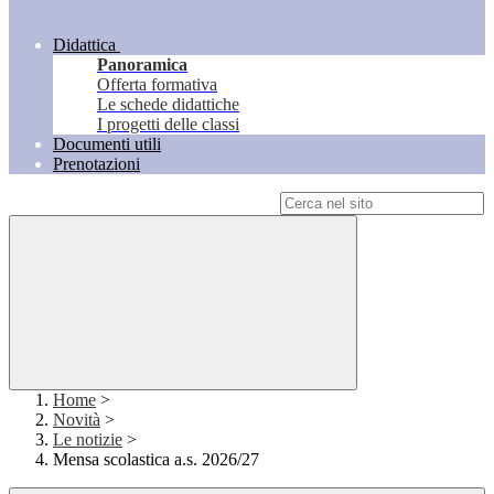
Didattica
Panoramica
Offerta formativa
Le schede didattiche
I progetti delle classi
Documenti utili
Prenotazioni
Campo di ricerca per le pagine del sito
Home
>
Novità
>
Le notizie
>
Mensa scolastica a.s. 2026/27