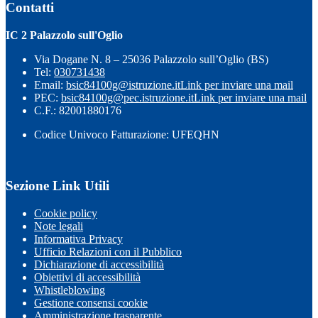
Contatti
IC 2 Palazzolo sull'Oglio
Via Dogane N. 8 – 25036 Palazzolo sull’Oglio (BS)
Tel:
030731438
Email:
bsic84100g@istruzione.it
Link per inviare una mail
PEC:
bsic84100g@pec.istruzione.it
Link per inviare una mail
C.F.: 82001880176
Codice Univoco Fatturazione: UFEQHN
Sezione Link Utili
Cookie policy
Note legali
Informativa Privacy
Ufficio Relazioni con il Pubblico
Dichiarazione di accessibilità
Obiettivi di accessibilità
Whistleblowing
Gestione consensi cookie
Amministrazione trasparente