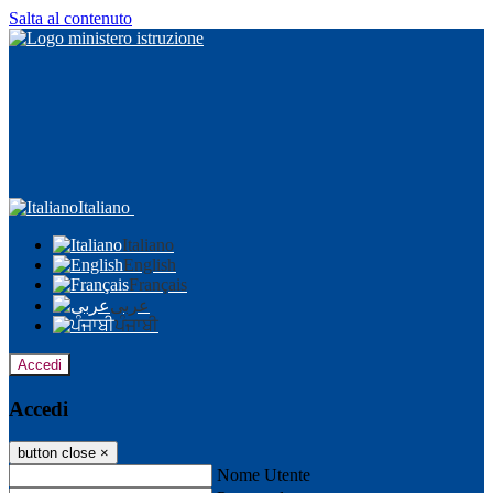
Salta al contenuto
Italiano
Italiano
English
Français
عربى
ਪੰਜਾਬੀ
Accedi
Accedi
button close
×
Nome Utente