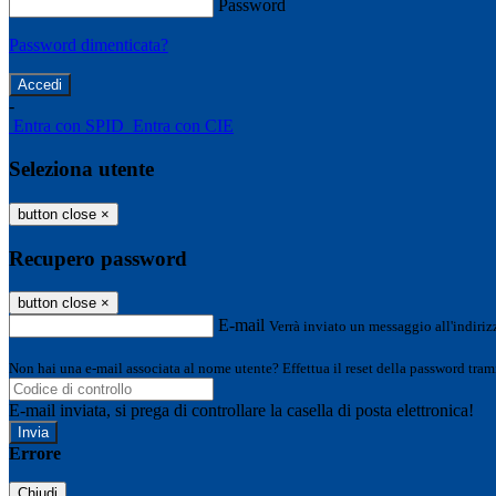
Password
Password dimenticata?
-
Entra con SPID
Entra con CIE
Seleziona utente
button close
×
Recupero password
button close
×
E-mail
Verrà inviato un messaggio all'indirizz
Non hai una e-mail associata al nome utente? Effettua il reset della password tram
E-mail inviata, si prega di controllare la casella di posta elettronica!
Errore
Chiudi