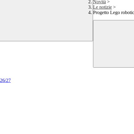
Novità
>
Le notizie
>
Progetto Lego roboti
026/27