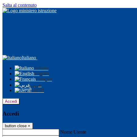
Salta al contenuto
Italiano
Italiano
English
Français
عربى
ਪੰਜਾਬੀ
Accedi
Accedi
button close
×
Nome Utente