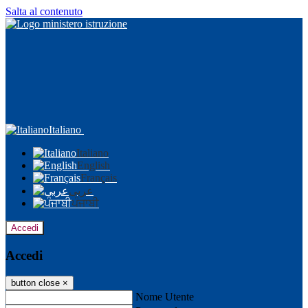
Salta al contenuto
Italiano
Italiano
English
Français
عربى
ਪੰਜਾਬੀ
Accedi
Accedi
button close
×
Nome Utente