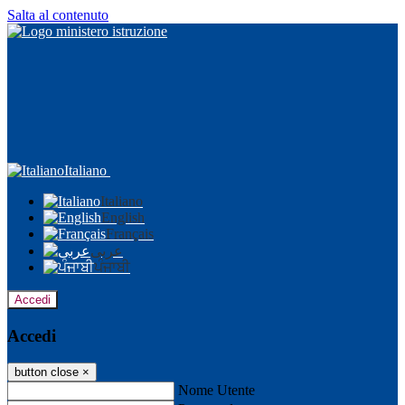
Salta al contenuto
Italiano
Italiano
English
Français
عربى
ਪੰਜਾਬੀ
Accedi
Accedi
button close
×
Nome Utente