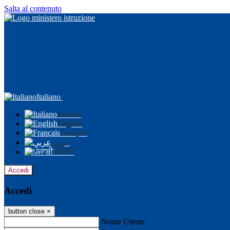
Salta al contenuto
Italiano
Italiano
English
Français
عربى
ਪੰਜਾਬੀ
Accedi
Accedi
button close
×
Nome Utente