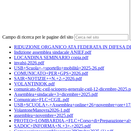
Campo di ricerca per le pagine del sito
RIDUZIONE ORGANICO ATA FEDERATA IN DIFESA DE
Indizione assemblea sindacale ANIEF.pdf
LOCANDINA SEMINARIO copia.pdf
invalsi-2026.pdf
USB+Scuola+-+sportello+mobilità+2025-26.pdf
COMUNICATO+PER+GPS+2026.pdf
SAIR+NOTIZIE++N.+2-+2026.pdf
VOLANTINIOK.pdf
comunicato-flc-cgil-sciopero-generale-cgil-12-dicembre-2025.p
Assemblea+sindacale+3+dicembre+2025.pdf
Comunicato+FLC+CGIL.pdf
USB+SCUOLA+-+Assemblea+online+26+novembre+ore+17-
VolantoneManovra2026-1.pdf
assemblea+novembre+2025.pdf
PROTEO+LOMBARDIA-+FLC+Corso+di+Preparazione+al+C
SADOC+INFORMA+N.+3+-+2025.pdf