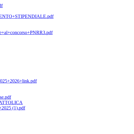
df
NTO+STIPENDIALE.pdf
one+al+concorso+PNRR3.pdf
+2026+link.pdf
se.pdf
ATTOLICA
25 (1).pdf