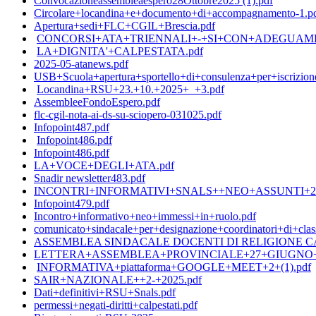
Convocazioneassembleaespero28Ottobre2025 (1).pdf
Circolare+locandina+e+documento+di+accompagnamento-1.p
Apertura+sedi+FLC+CGIL+Brescia.pdf
CONCORSI+ATA+TRIENNALI+-+SI+CON+ADEGUAME
LA+DIGNITA'+CALPESTATA.pdf
2025-05-atanews.pdf
USB+Scuola+apertura+sportello+di+consulenza+per+iscrizi
Locandina+RSU+23.+10.+2025+_+3.pdf
AssembleeFondoEspero.pdf
flc-cgil-nota-ai-ds-su-sciopero-031025.pdf
Infopoint487.pdf
Infopoint486.pdf
Infopoint486.pdf
LA+VOCE+DEGLI+ATA.pdf
Snadir newsletter483.pdf
INCONTRI+INFORMATIVI+SNALS++NEO+ASSUNTI+2025
Infopoint479.pdf
Incontro+informativo+neo+immessi+in+ruolo.pdf
comunicato+sindacale+per+designazione+coordinatori+di+clas
ASSEMBLEA SINDACALE DOCENTI DI RELIGIONE C
LETTERA+ASSEMBLEA+PROVINCIALE+27+GIUGNO+20
INFORMATIVA+piattaforma+GOOGLE+MEET+2+(1).pdf
SAIR+NAZIONALE++2-+2025.pdf
Dati+definitivi+RSU+Snals.pdf
permessi+negati-diritti+calpestati.pdf