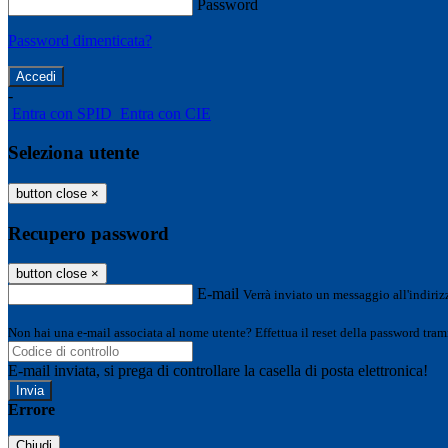
Password
Password dimenticata?
-
Entra con SPID
Entra con CIE
Seleziona utente
button close
×
Recupero password
button close
×
E-mail
Verrà inviato un messaggio all'indirizz
Non hai una e-mail associata al nome utente? Effettua il reset della password tram
E-mail inviata, si prega di controllare la casella di posta elettronica!
Errore
Chiudi