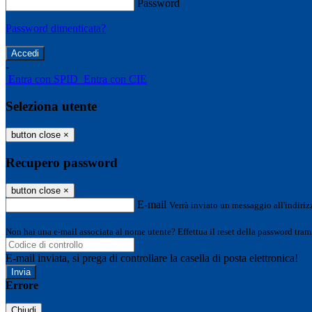
Password
Password dimenticata?
-
Entra con SPID
Entra con CIE
Seleziona utente
button close
×
Recupero password
button close
×
E-mail
Verrà inviato un messaggio all'indirizz
Non hai una e-mail associata al nome utente? Effettua il reset della password tram
E-mail inviata, si prega di controllare la casella di posta elettronica!
Errore
Chiudi