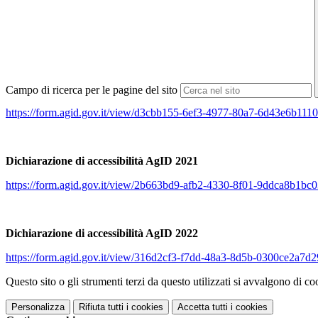
Campo di ricerca per le pagine del sito
https://form.agid.gov.it/view/d3cbb155-6ef3-4977-80a7-6d43e6b111
Dichiarazione di accessibilità AgID 2021
https://form.agid.gov.it/view/2b663bd9-afb2-4330-8f01-9ddca8b1bc
Dichiarazione di accessibilità AgID 2022
https://form.agid.gov.it/view/316d2cf3-f7dd-48a3-8d5b-0300ce2a7d2
Questo sito o gli strumenti terzi da questo utilizzati si avvalgono di coo
Personalizza
Rifiuta tutti
i cookies
Accetta tutti
i cookies