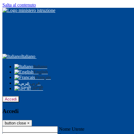
Salta al contenuto
Italiano
Italiano
English
Français
عربى
ਪੰਜਾਬੀ
Accedi
Accedi
button close
×
Nome Utente