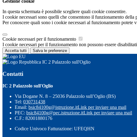
Gestione cookie
In questa schermata è possibile scegliere quali cookie consentire.
I cookie necessari sono quelli che consentono il funzionamento della pi
Per conoscere quali sono i cookie necessari al funzionamento potete v
Cookie necessari per il funzionamento
I cookie necessari per il funzionamento non possono essere disabilitati.
Accetta tutti
Salva le preferenze
IC 2 Palazzolo sull'Oglio
Contatti
IC 2 Palazzolo sull'Oglio
Via Dogane N. 8 – 25036 Palazzolo sull’Oglio (BS)
Tel:
030731438
Email:
bsic84100g@istruzione.it
Link per inviare una mail
PEC:
bsic84100g@pec.istruzione.it
Link per inviare una mail
C.F.: 82001880176
Codice Univoco Fatturazione: UFEQHN