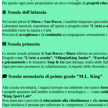
Per questo ogni anno proponiamo un ricco ventaglio di
progetti educ
🌼 Scuola dell’infanzia
Nei nostri plessi di
Mura
e
San Rocco
, i bambini imparano giocando
Laboratori musicali, esperienze all’aperto e progetti come
“L’orto a s
sensibilità verso la natura e l’arte.
Percorsi di
accoglienza
e di
continuità
accompagnano serenamente i bam
🎒 Scuola primaria
Le nostre scuole primarie di
San Rocco
e
Mura
offrono un percorso r
Progetti come
“L’orto a scuola”
,
“OlimpiaKing Junior”
,
“Eureka!
e psicomotorie
e le iniziative
Stop & Go
(pet therapy, teatro delle fi
Ogni percorso promuove la collaborazione, il rispetto delle diversità e
🎓 Scuola secondaria di primo grado “M.L. King”
Alla scuola secondaria, i ragazzi trovano un ambiente che unisce
form
I progetti spaziano dall’ambito scientifico e tecnologico — come
codi
“King Sport Lab”
.
Non mancano i percorsi di
educazione alla cittadinanza
e alla
memor
Ogni iniziativa è pensata per rafforzare le competenze, l’autonomia e l