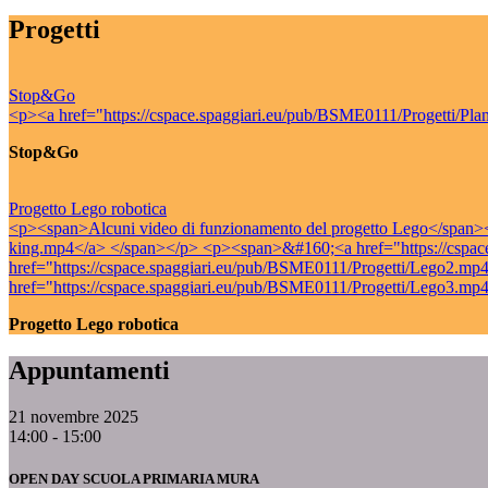
Progetti
Stop&Go
<p><a href="https://cspace.spaggiari.eu/pub/BSME0111/Progetti/P
Stop&Go
Progetto Lego robotica
<p><span>Alcuni video di funzionamento del progetto Lego</span><
king.mp4</a> </span></p> <p><span>&#160;<a href="https://cspac
href="https://cspace.spaggiari.eu/pub/BSME0111/Progetti/Lego2.m
href="https://cspace.spaggiari.eu/pub/BSME0111/Progetti/Lego3.
Progetto Lego robotica
Appuntamenti
21 novembre 2025
14:00 - 15:00
OPEN DAY SCUOLA PRIMARIA MURA