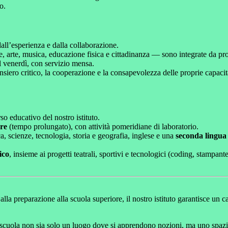
o.
all’esperienza e dalla collaborazione.
e, arte, musica, educazione fisica e cittadinanza — sono integrate da prog
l venerdì, con servizio mensa.
nsiero critico, la cooperazione e la consapevolezza delle proprie capacit
o educativo del nostro istituto.
re
(tempo prolungato), con attività pomeridiane di laboratorio.
a, scienze, tecnologia, storia e geografia, inglese e una
seconda lingua 
ico
, insieme ai progetti teatrali, sportivi e tecnologici (coding, stampa
alla preparazione alla scuola superiore, il nostro istituto garantisce u
cuola non sia solo un luogo dove si apprendono nozioni, ma uno spazio in 