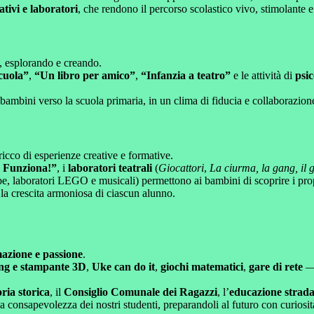
ativi e laboratori
, che rendono il percorso scolastico vivo, stimolante e
, esplorando e creando.
cuola”
,
“Un libro per amico”
,
“Infanzia a teatro”
e le attività di
psi
bini verso la scuola primaria, in un clima di fiducia e collaborazione
icco di esperienze creative e formative.
 Funziona!”
, i
laboratori teatrali
(
Giocattori
,
La ciurma, la gang, il
abe, laboratori LEGO e musicali) permettono ai bambini di scoprire i prop
 la crescita armoniosa di ciascun alunno.
azione e passione
.
ng e stampante 3D
,
Uke can do it
,
giochi matematici
,
gare di rete
— 
ia storica
, il
Consiglio Comunale dei Ragazzi
, l’
educazione strada
a consapevolezza dei nostri studenti, preparandoli al futuro con curiosità