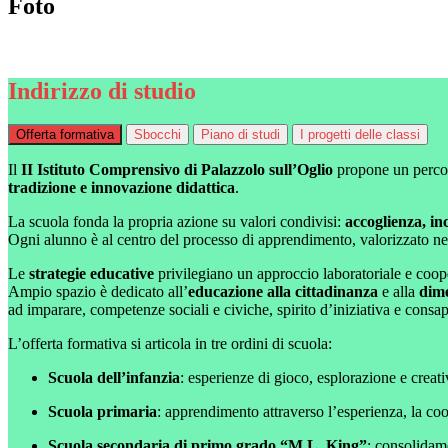
Foto
Indirizzo di studio
Offerta formativa
Sbocchi
Piano di studi
I progetti delle classi
Il
II Istituto Comprensivo di Palazzolo sull’Oglio
propone un percors
tradizione e innovazione didattica
.
La scuola fonda la propria azione su valori condivisi:
accoglienza, inc
Ogni alunno è al centro del processo di apprendimento, valorizzato ne
Le
strategie educative
privilegiano un approccio laboratoriale e coop
Ampio spazio è dedicato all’
educazione alla cittadinanza
e alla
dim
ad imparare, competenze sociali e civiche, spirito d’iniziativa e consa
L’offerta formativa si articola in tre ordini di scuola:
Scuola dell’infanzia
: esperienze di gioco, esplorazione e creati
Scuola primaria
: apprendimento attraverso l’esperienza, la coo
Scuola secondaria di primo grado “M.L. King”
: consolidame