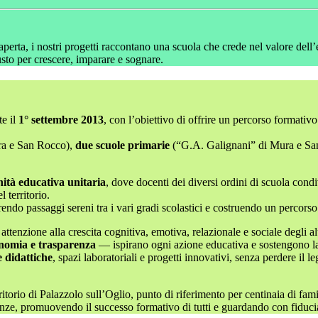
ria aperta, i nostri progetti raccontano una scuola che crede nel valore del
to per crescere, imparare e sognare.
te il
1° settembre 2013
, con l’obiettivo di offrire un percorso formati
ra e San Rocco),
due scuole primarie
(“G.A. Galignani” di Mura e Sa
ità educativa unitaria
, dove docenti dei diversi ordini di scuola co
l territorio.
rendo passaggi sereni tra i vari gradi scolastici e costruendo un percors
 attenzione alla crescita cognitiva, emotiva, relazionale e sociale degli a
onomia e trasparenza
— ispirano ogni azione educativa e sostengono la 
 didattiche
, spazi laboratoriali e progetti innovativi, senza perdere il 
itorio di Palazzolo sull’Oglio, punto di riferimento per centinaia di fami
enze, promuovendo il successo formativo di tutti e guardando con fiduci