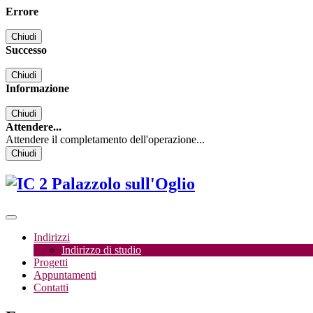
Errore
Chiudi
Successo
Chiudi
Informazione
Chiudi
Attendere...
Attendere il completamento dell'operazione...
Chiudi
Indirizzi
Indirizzo di studio
Progetti
Appuntamenti
Contatti