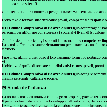
teatrali e scientifici.
Completano l’offerta numerosi
progetti trasversali
: educazione ambien
L’obiettivo è formare
studenti consapevoli, competenti e responsabi
Il
II Istituto Comprensivo di Palazzolo sull’Oglio
accompagna i bambi
personali per affrontare con sicurezza i successivi livelli di istruzione.
Alla fine del primo ciclo, gli studenti hanno maturato
competenze lingu
La scuola offre un costante
orientamento
per aiutare ciascun alunno a 
territorio.
I nostri ex-alunni proseguono il loro cammino formativo portando c
vita.
L’obiettivo è quello di formare
cittadini attivi e consapevoli
, pronti 
Il
II Istituto Comprensivo di Palazzolo sull’Oglio
accoglie bambini 
crescita personale, culturale e sociale.
🌼 Scuola dell’infanzia
La nostra scuola dell’infanzia è un luogo di scoperta, gioco e relazio
Il percorso triennale promuove lo sviluppo dell’autonomia, della curiosit
Le sezioni eterogenee favoriscono la collaborazione e l’inclusione, men