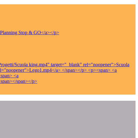
">Planning Stop & GO</a></p>
rogetti/Scuola king.mp4" target="_blank" rel="noopener">Scuola
 rel="noopener">Lego1.mp4</a> </span></p> <p><span> <a
<span> <a
><span></span></p>