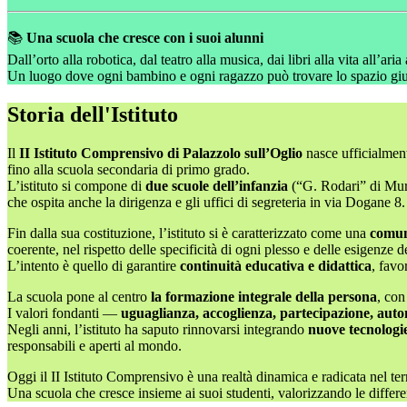
📚
Una scuola che cresce con i suoi alunni
Dall’orto alla robotica, dal teatro alla musica, dai libri alla vita all’a
Un luogo dove ogni bambino e ogni ragazzo può trovare lo spazio gius
Storia dell'Istituto
Il
II Istituto Comprensivo di Palazzolo sull’Oglio
nasce ufficialmen
fino alla scuola secondaria di primo grado.
L’istituto si compone di
due scuole dell’infanzia
(“G. Rodari” di Mu
che ospita anche la dirigenza e gli uffici di segreteria in via Dogane 8.
Fin dalla sua costituzione, l’istituto si è caratterizzato come una
comun
coerente, nel rispetto delle specificità di ogni plesso e delle esigenze de
L’intento è quello di garantire
continuità educativa e didattica
, favo
La scuola pone al centro
la formazione integrale della persona
, con
I valori fondanti —
uguaglianza, accoglienza, partecipazione, aut
Negli anni, l’istituto ha saputo rinnovarsi integrando
nuove tecnologie
responsabili e aperti al mondo.
Oggi il II Istituto Comprensivo è una realtà dinamica e radicata nel terr
Una scuola che cresce insieme ai suoi studenti, valorizzando le differ