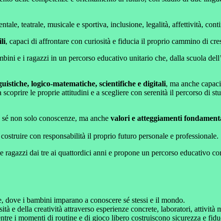
tale, teatrale, musicale e sportiva, inclusione, legalità, affettività, cont
li
, capaci di affrontare con curiosità e fiducia il proprio cammino di cres
ni e i ragazzi in un percorso educativo unitario che, dalla scuola dell’i
istiche, logico-matematiche, scientifiche e digitali
, ma anche capaci
scoprire le proprie attitudini e a scegliere con serenità il percorso di stu
on sé non solo conoscenze, ma anche
valori e atteggiamenti fondament
a costruire con responsabilità il proprio futuro personale e professionale.
e ragazzi dai tre ai quattordici anni e propone un percorso educativo 
ne, dove i bambini imparano a conoscere sé stessi e il mondo.
à e della creatività attraverso esperienze concrete, laboratori, attività 
tre i momenti di routine e di gioco libero costruiscono sicurezza e fidu