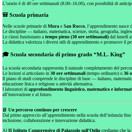
L’orario è di 40 ore settimanali (8.00–16.00), con possibilità di anticip
🎒 Scuola primaria
Nelle scuole primarie di
Mura
e
San Rocco
, l’apprendimento nasce d
Le discipline — italiano, matematica, scienze, storia, geografia, ingles
Le classi funzionano a
tempo pieno (30 ore settimanali)
dal lunedì a
La didattica valorizza i diversi stili di apprendimento e promuove il pe
🎓 Scuola secondaria di primo grado “M.L. King”
La scuola secondaria rappresenta il naturale completamento del percors
Le lezioni si articolano in
30 ore settimanali
(tempo ordinario) o
36 o
Il piano di studi comprende le discipline di base — italiano, matematic
educazione fisica e religione o attività alternativa.
I laboratori di
approfondimento linguistico, matematico e informat
all’innovazione e al futuro.
📘
Un percorso continuo per crescere
Dal primo approccio all’apprendimento nella scuola dell’infanzia fino 
inclusione, collaborazione e innovazione didattica.
Al
II Istituto Comprensivo di Palazzolo sull’Oglio
crediamo che la s