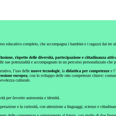
o educativo completo, che accompagna i bambini e i ragazzi dai tre ai q
lusione, rispetto delle diversità, partecipazione e cittadinanza attiv
lle sue potenzialità e accompagnato in un percorso personalizzato che pr
erativo, l’uso delle
nuove tecnologie
, la
didattica per competenze
e l
ensione europea
, con lo sviluppo delle otto competenze chiave: comuni
pevolezza culturale.
vità per favorire autonomia e identità.
perazione e la curiosità, con attenzione a linguaggi, scienze e cittadinan
nto delle competenze e orientamento al futuro, con studio di due lingue 