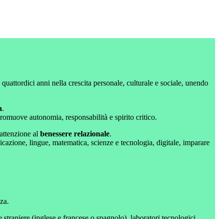
uattordici anni nella crescita personale, culturale e sociale, unendo
a
.
omuove autonomia, responsabilità e spirito critico.
’attenzione al
benessere relazionale
.
cazione, lingue, matematica, scienze e tecnologia, digitale, imparare
za.
straniere (inglese e francese o spagnolo), laboratori tecnologici,